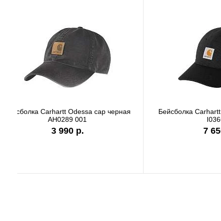
Бейсболка Carhartt Odessa cap серая
Бейсболк
AH0289 APH
3 990 р.