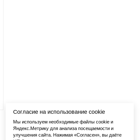
 BALL с
Бейсболка Carhartt 
01
сеткой синий/оранже
4 480 
Согласие на использование cookie
Мы используем необходимые файлы cookie и
Яндекс.Метрику для анализа посещаемости и
улучшения сайта. Нажимая «Согласен», вы даёте