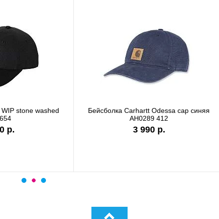
а Carhartt WIP I028876 black
Бейсболка Carhartt DUNMORE
сеткой черный 101195 0
6 990 р.
4 480 р.