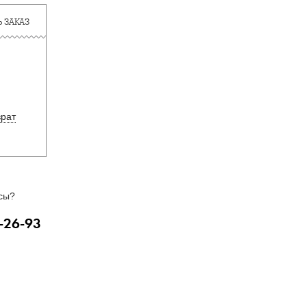
 ЗАКАЗ
врат
сы?
-26-93