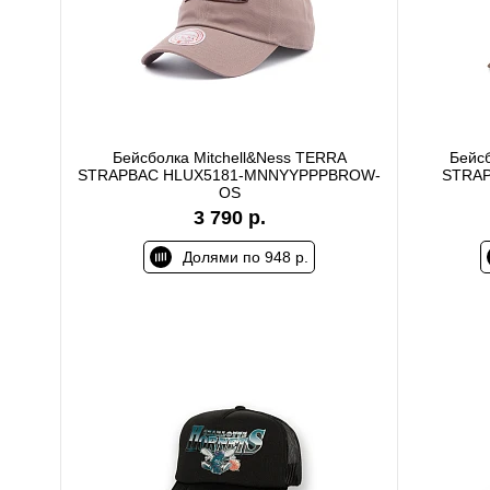
Бейсболка Mitchell&Ness TERRA
Бейсб
STRAPBAC HLUX5181-MNNYYPPPBROW-
STRAP
OS
3 790 р.
Долями по 948 р.