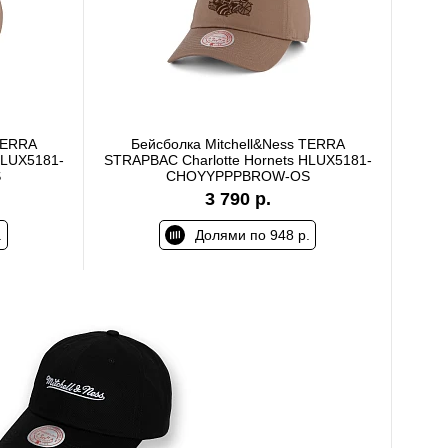
TERRA
Бейсболка Mitchell&Ness TERRA
LUX5181-
STRAPBAC Charlotte Hornets HLUX5181-
S
CHOYYPPPBROW-OS
3 790 р.
.
Долями по 948 р.