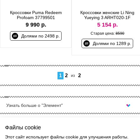
Кроссовки Puma Redeem
Кроссовки женские Li Ning
Profoam 37799501
Yueying 3 ARHT020-1F
9 990 р.
5 154 р.
Старая цена:
8590
Долями по 2498 р.
Долями по 1289 р.
1
2
2
из
Узнать больше о "Элемент"
КУПИТЬ КРОССОВКИ ДЛЯ БЕГА В САНКТ-
ПЕТЕРБУРГЕ
Кроссовки для бега в настоящее время востребованны, как
Файлы cookie
никогда, ведь многие люди стремятся следить за собой, а бег
ВВЕРХ
Этот сайт использует файлы cookie для улучшения работы.
— самое доступное средство для поддержания себя в