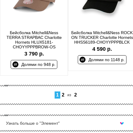
Бейсболка Mitchell&Ness
Бейсболка Mitchell&Ness ROCK
TERRA STRAPBAC Charlotte
ON TRUCKER Charlotte Hornets
Hornets HLUX5181-
HHSS6189-CHOYYPPPBLCK
CHOYYPPPBROW-OS
4 590 р.
3 790 р.
Долями по 1148 р.
Долями по 948 р.
1
2
2
из
Узнать больше о "Элемент"
КУПИТЬ БЕЙСБОЛКИ В САНКТ-ПЕТЕРБУРГЕ