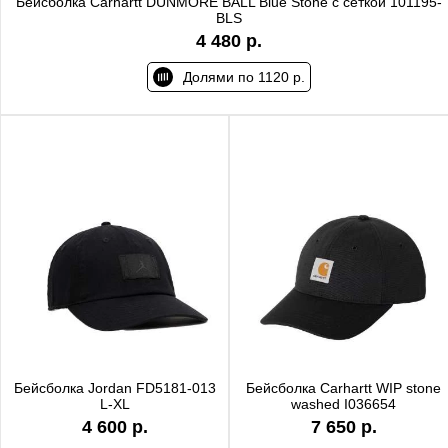
Бейсболка Carhartt DUNMORE BALL Blue Stone с сеткой 101195-
BLS
4 480 р.
Долями по 1120 р.
Бейсболка Jordan FD5181-013
Бейсболка Carhartt WIP stone
L-XL
washed I036654
4 600 р.
7 650 р.