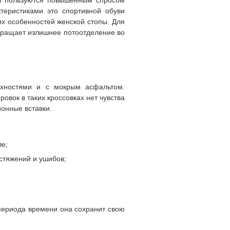
ни пользуются повышенным спросом
ктеристиками это спортивной обуви
х особенностей женской стопы. Для
твращает излишнее потоотделение во
рхностями и с мокрым асфальтом.
вок в таких кроссовках нет чувства
онные вставки.
ле;
стяжений и ушибов;
 периода времени она сохранит свою