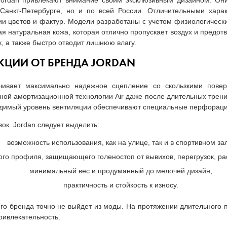
Jordan привлекают внимание своим эксклюзивным дизайном. О
Санкт-Петербурге, но и по всей России. Отличительными хара
и цветов и фактур. Модели разработаны с учетом физиологически
ая натуральная кожа, которая отлично пропускает воздух и предо
, а также быстро отводит лишнюю влагу.
ЦИИ ОТ БРЕНДА JORDAN
чивает максимально надежное сцепление со скользкими пове
ой амортизационной технологии Air даже после длительных трениро
ходимый уровень вентиляции обеспечивают специальные перфораци
ок Jordan следует выделить:
возможность использования, как на улице, так и в спортивном за
ого профиля, защищающего голеностоп от вывихов, перегрузок, ра
минимальный вес и продуманный до мелочей дизайн;
практичность и стойкость к износу.
го бренда точно не выйдет из моды. На протяжении длительного
ривлекательность.