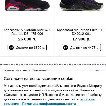
Кроссовки Air Jordan MVP 678
Кроссовки Air Jordan Luka 2 PF
Raptors DZ4475-006
DX9012-001
26 000 р.
17 900 р.
Долями по 6500 р.
Долями по 4475 р.
Узнать больше о "Элемент"
КУПИТЬ БАСКЕТБОЛЬНЫЕ КРОССОВКИ
Согласие на использование cookie
JORDAN В САНКТ-ПЕТЕРБУРГЕ
Мы используем необходимые файлы cookie и Яндекс.Метрику
Спортивная обувь — неотъемлемый атрибут тренировок.
для анализа посещаемости и улучшения сайта. Нажимая
ВВЕРХ
«Согласен», вы даёте ИП Лысенко Д.А. согласие на обработку
Удобные кроссовки помогут провести тренировку
данных cookie и сведений о действиях на сайте.
Условия
максимально эффективно, а также минимизируют усталость
согласия
·
Политика конфиденциальности
занимающегося. Кроссовки Jordan, созданные в честь