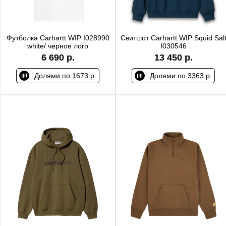
Футболка Carhartt WIP I028990
Свитшот Carhartt WIP Squid Sal
white/ черное лого
I030546
6 690 р.
13 450 р.
Долями по 1673 р.
Долями по 3363 р.