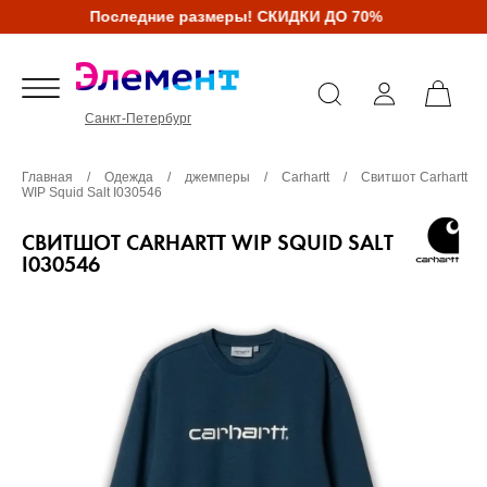
Последние размеры! СКИДКИ ДО 70%
Санкт-Петербург
Главная
/
Одежда
/
джемперы
/
Carhartt
/
Свитшот Carhartt
WIP Squid Salt I030546
СВИТШОТ CARHARTT WIP SQUID SALT
I030546