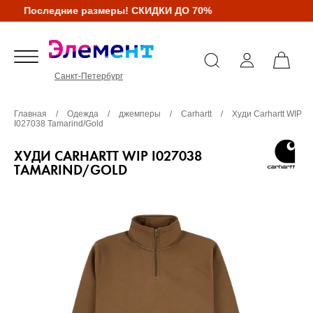
Последние размеры! СКИДКИ ДО 70%
Санкт-Петербург
Главная
/
Одежда
/
джемперы
/
Carhartt
/
Худи Carhartt WIP
I027038 Tamarind/Gold
ХУДИ CARHARTT WIP I027038
TAMARIND/GOLD