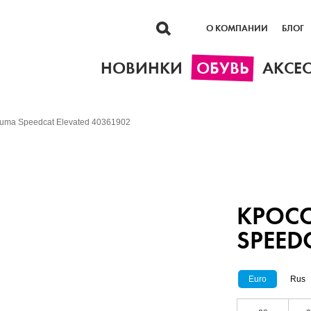
О КОМПАНИИ
БЛОГ
НОВИНКИ
ОБУВЬ
АКСЕ
uma Speedcat Elevated 40361902
КРОС
SPEED
Euro
Rus