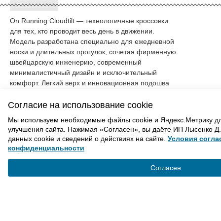
On Running Cloudtilt — технологичные кроссовки
для тех, кто проводит весь день в движении.
Модель разработана специально для ежедневной
носки и длительных прогулок, сочетая фирменную
швейцарскую инженерию, современный
минималистичный дизайн и исключительный
комфорт. Легкий верх и инновационная подошва
делают каждый шаг мягким, плавным и
естественным.
Согласие на использование cookie
Мы используем необходимые файлы cookie и Яндекс.Метрику д
Главная особенность Cloudtilt — подошва с
улучшения сайта. Нажимая «Согласен», вы даёте ИП Лысенко Д.
технологией CloudTec Phase® и пеной Helion™,
данных cookie и сведений о действиях на сайте.
Условия согла
которая последовательно поглощает ударную
ВАМ ТАКЖЕ МОЖЕТ ПОНРАВИТЬСЯ
конфиденциальности
нагрузку и обеспечивает максимально плавный
перекат стопы. В этой модели отсутствует жесткая
Согласен
пластина Speedboard, благодаря чему кроссовки
получились легче и комфортнее для повседневной
ВВЕРХ
ходьбы.
Особенности
Политика конфиденциальности