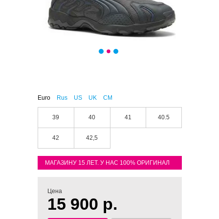
Euro
Rus
US
UK
CM
39
40
41
40.5
42
42,5
МАГАЗИНУ 15 ЛЕТ. У НАС 100% ОРИГИНАЛ
Цена
15 900 р.