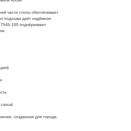
вной носки.
ней части стопы обеспечивает
ная подошва даёт надёжное
F7545-100 подчёркивает
ли.
5
кцией
x
сть
 casual
нении, созданная для города,