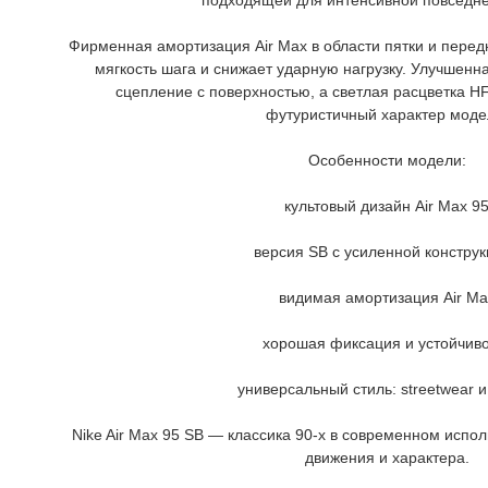
подходящей для интенсивной повседне
Фирменная амортизация Air Max в области пятки и перед
мягкость шага и снижает ударную нагрузку. Улучшен
сцепление с поверхностью, а светлая расцветка H
футуристичный характер моде
Особенности модели:
культовый дизайн Air Max 9
версия SB с усиленной констру
видимая амортизация Air Ma
хорошая фиксация и устойчиво
универсальный стиль: streetwear и
Nike Air Max 95 SB — классика 90-х в современном испол
движения и характера.