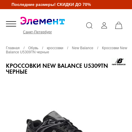
Последние размеры! СКИДКИ ДО 70%
Санкт-Петербург
Главная
/
Обувь
/
кроссовки
/
New Balance
/
Кроссовки New
Balance U5309TN черные
КРОССОВКИ NEW BALANCE U5309TN
ЧЕРНЫЕ