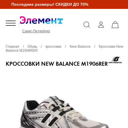
Последние размеры! СКИДКИ ДО 70%
Санкт-Петербург
Главная
/
Обувь
/
кроссовки
/
New Balance
/
Кроссовки New
Balance M1906RER
КРОССОВКИ NEW BALANCE M1906RER