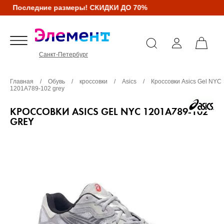
Последние размеры! СКИДКИ ДО 70%
Санкт-Петербург
Главная
/
Обувь
/
кроссовки
/
Asics
/
Кроссовки Asics Gel NYC
1201A789-102 grey
КРОССОВКИ ASICS GEL NYC 1201A789-102
GREY