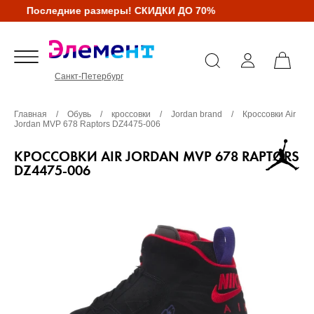
Последние размеры! СКИДКИ ДО 70%
Санкт-Петербург
Главная
/
Обувь
/
кроссовки
/
Jordan brand
/
Кроссовки Air
Jordan MVP 678 Raptors DZ4475-006
КРОССОВКИ AIR JORDAN MVP 678 RAPTORS
DZ4475-006