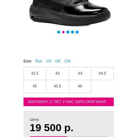
Euro
Rus
US
UK
CM
42.5
43
44
44.5
45
45.5
46
МАГАЗИНУ 17 ЛЕТ. У НАС 100% ОРИГИНАЛ
Цена
19 500 р.