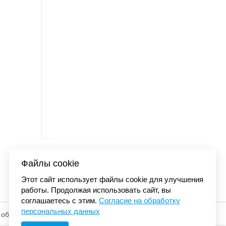
04-030
Кроссовки Air Jordan 
21 300
Файлы cookie
Этот сайт использует файлы cookie для улучшения
работы. Продолжая использовать сайт, вы
соглашаетесь с этим.
Согласие на обработку
персональных данных
 обработку
© «Элемент». 2013-2026 Все права защищены.