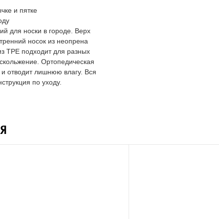
чке и пятке
оду
й для носки в городе. Верх
тренний носок из неопрена
из TPE подходит для разных
 скольжение. Ортопедическая
 и отводит лишнюю влагу. Вся
струкция по уходу.
Я