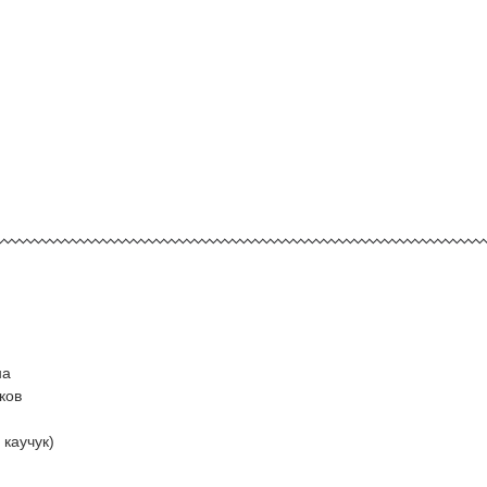
на
ков
каучук)