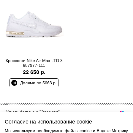
Кроссовки Nike Air Max LTD 3
687977-111
22 650 р.
Долями по 5663 р.
Узнать больше о "Элемент"
Nike Air Max — одна из самых узнаваемых линеек кроссовок,
Согласие на использование cookie
которая уже несколько десятилетий остаётся символом
современного спортивного и повседневного стиля. Главная
Мы используем необходимые файлы cookie и Яндекс.Метрику