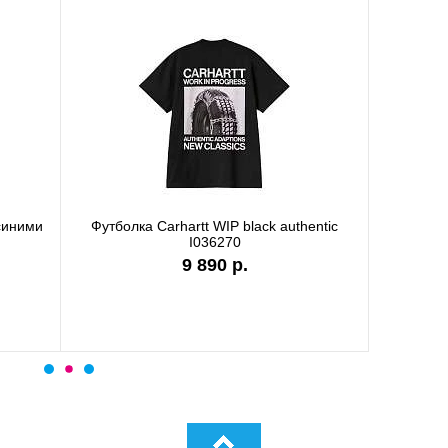
а Carhartt WIP garment dyed
Футболка Carhartt WIP stone
I036185
I036220
9 890 р.
7 990 р.