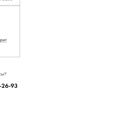
врат
сы?
-26-93