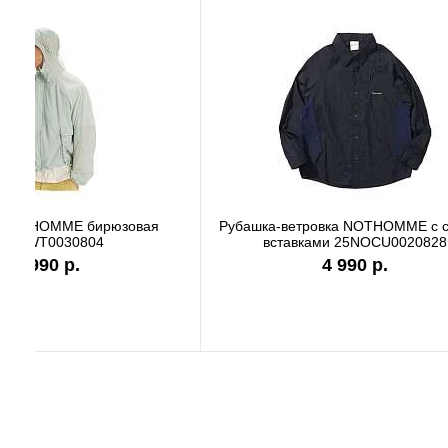
Футболка Carhartt WIP white I036244
Футболк
7 990 р.