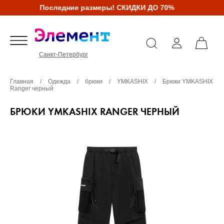
Последние размеры! СКИДКИ ДО 70%
Санкт-Петербург
Главная
/
Одежда
/
брюки
/
YMKASHIX
/
Брюки YMKASHIX
Ranger черный
БРЮКИ YMKASHIX RANGER ЧЕРНЫЙ