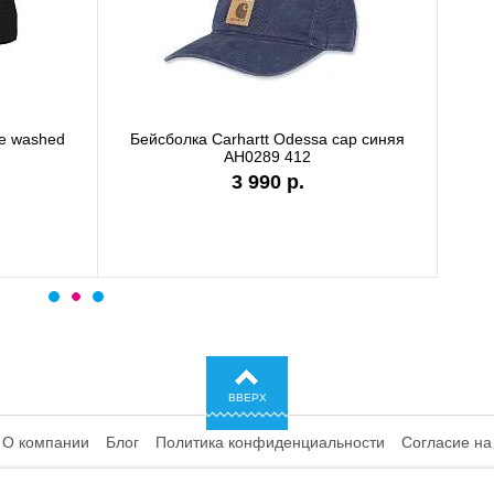
ка Carhartt WIP I028876 black
Бейсболка Carhartt DUNMOR
сеткой черный 101195 
6 990 р.
4 480 р.
ВВЕРХ
О компании
Блог
Политика конфиденциальности
Согласие на