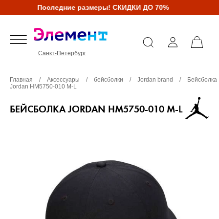
Последние размеры! СКИДКИ ДО 70%
Санкт-Петербург
Главная
/
Аксессуары
/
бейсболки
/
Jordan brand
/
Бейсболка
Jordan HM5750-010 M-L
БЕЙСБОЛКА JORDAN HM5750-010 M-L