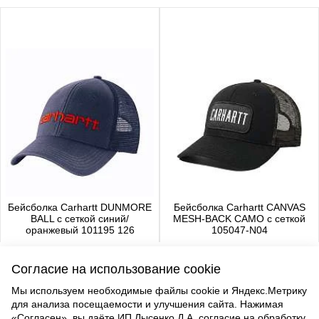
Бейсболка Carhartt DUNMORE
Бейсболка Carhartt CANVAS
BALL с сеткой синий/
MESH-BACK CAMO с сеткой
оранжевый 101195 126
105047-N04
4 480 р.
4 650 р.
Согласие на использование cookie
Мы используем необходимые файлы cookie и Яндекс.Метрику
для анализа посещаемости и улучшения сайта. Нажимая
ВВЕРХ
«Согласен», вы даёте ИП Лысенко Д.А. согласие на обработку