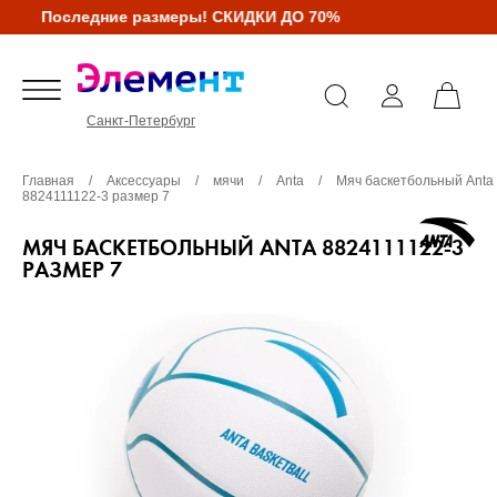
Последние размеры! СКИДКИ ДО 70%
Санкт-Петербург
Главная
/
Аксессуары
/
мячи
/
Anta
/
Мяч баскетбольный Anta
8824111122-3 размер 7
МЯЧ БАСКЕТБОЛЬНЫЙ ANTA 8824111122-3
РАЗМЕР 7