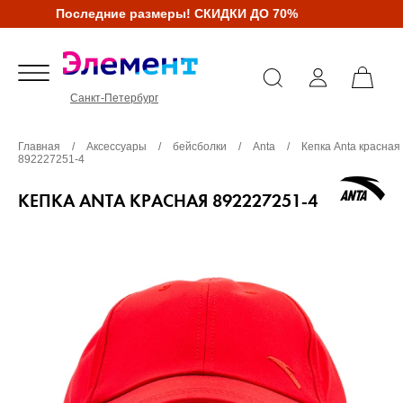
Последние размеры! СКИДКИ ДО 70%
Санкт-Петербург
Главная
/
Аксессуары
/
бейсболки
/
Anta
/
Кепка Anta красная
892227251-4
КЕПКА ANTA КРАСНАЯ 892227251-4