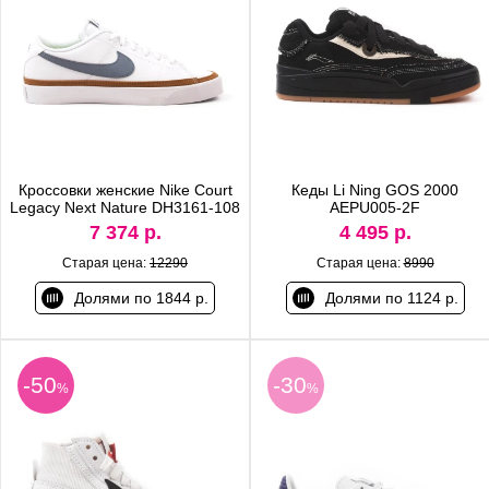
Кроссовки женские Nike Court
Кеды Li Ning GOS 2000
Legacy Next Nature DH3161-108
AEPU005-2F
7 374 р.
4 495 р.
Старая цена:
12290
Старая цена:
8990
Долями по 1844 р.
Долями по 1124 р.
-50
-30
%
%