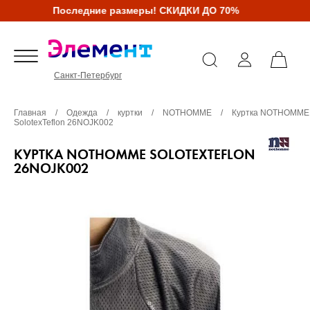
Последние размеры! СКИДКИ ДО 70%
Санкт-Петербург
Главная
/
Одежда
/
куртки
/
NOTHOMME
/
Куртка NOTHOMME
SolotexTeflon 26NOJK002
КУРТКА NOTHOMME SOLOTEXTEFLON
26NOJK002