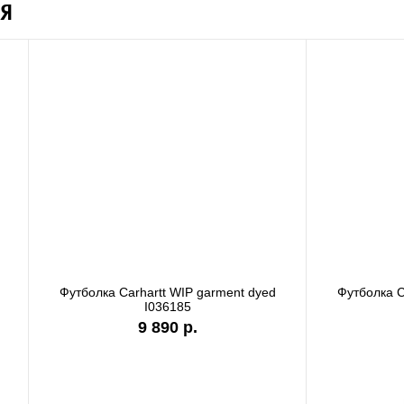
Я
а Carhartt WIP garment dyed
Футболка Carhartt WIP stone
I036185
I036220
9 890 р.
7 990 р.