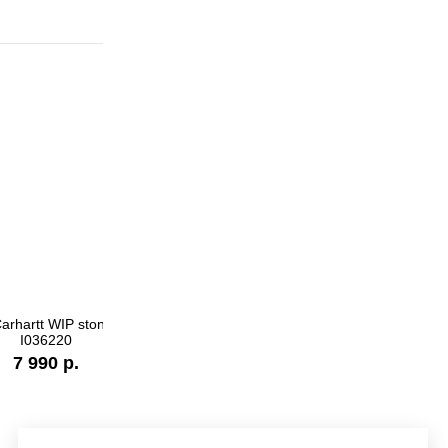
 washed
Футболка Carhartt WI
7 990 