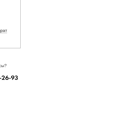
врат
сы?
-26-93