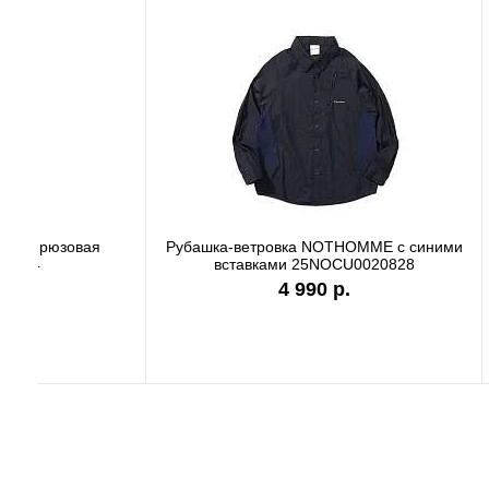
Футболка Carhartt WIP white I036244
Футболк
7 990 р.