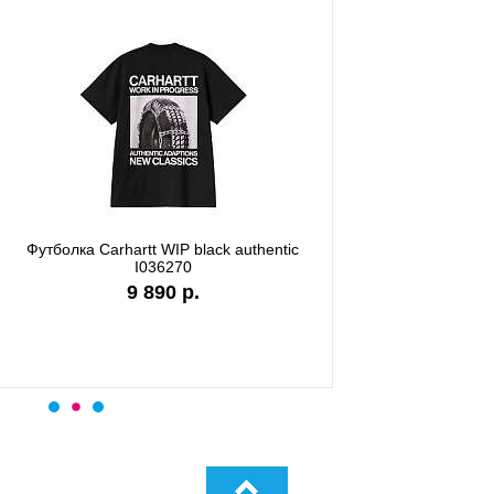
а Carhartt WIP garment dyed
Футболка Carhartt WIP stone
I036185
I036220
9 890 р.
7 990 р.