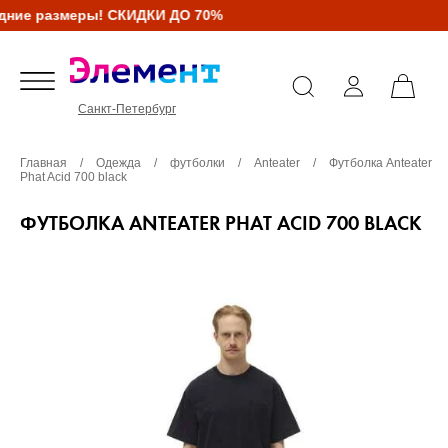
ние размеры! СКИДКИ ДО 70%
Санкт-Петербург
Главная
/
Одежда
/
футболки
/
Anteater
/
Футболка Anteater
Phat Acid 700 black
ФУТБОЛКА ANTEATER PHAT ACID 700 BLACK