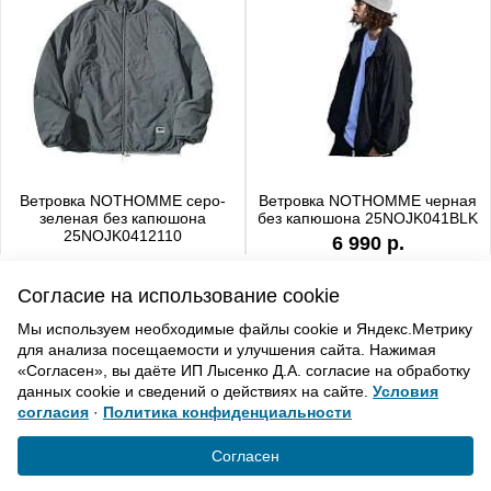
Ветровка NOTHOMME серо-
Ветровка NOTHOMME черная
зеленая без капюшона
без капюшона 25NOJK041BLK
25NOJK0412110
6 990 р.
6 990 р.
Согласие на использование cookie
Мы используем необходимые файлы cookie и Яндекс.Метрику
для анализа посещаемости и улучшения сайта. Нажимая
ВВЕРХ
«Согласен», вы даёте ИП Лысенко Д.А. согласие на обработку
данных cookie и сведений о действиях на сайте.
Условия
согласия
·
Политика конфиденциальности
Политика конфиденциальности
Согласие на обработку
Согласен
© «Элемент». 2013-2021 Все права защищены.