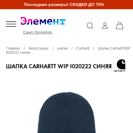
Последние размеры! СКИДКИ ДО 70%
Санкт-Петербург
Главная
/
Аксессуары
/
шапки
/
Carhartt
/
Шапка Carhartt WIP
I020222 синяя
ШАПКА CARHARTT WIP I020222 СИНЯЯ