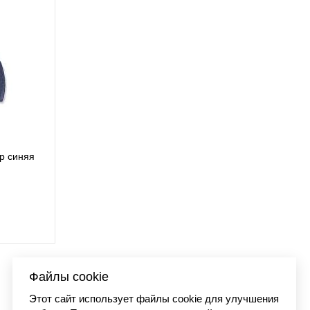
ap синяя
Бейсболка Carhartt O
AH0289 
3 990 
Файлы cookie
Этот сайт использует файлы cookie для улучшения