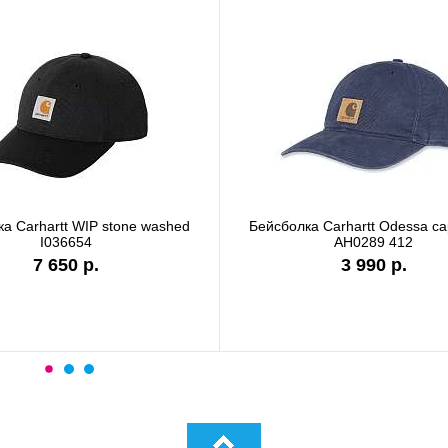
а Carhartt WIP stone washed
Бейсболка Carhartt Odessa c
I036654
AH0289 412
7 650 р.
3 990 р.