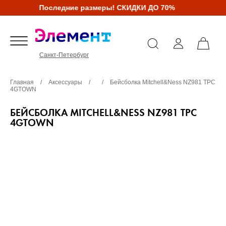
Последние размеры! СКИДКИ ДО 70%
Санкт-Петербург
Главная
/
Аксессуары
/
/
Бейсболка Mitchell&Ness NZ981 TPC
4GTOWN
БЕЙСБОЛКА MITCHELL&NESS NZ981 TPC
4GTOWN