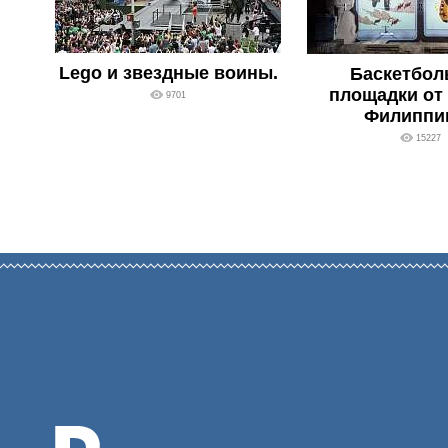
Lego и звездные воины.
Баскетбол
площадки от 
9701
Филиппи
15227