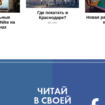
Где покатать в
ьные
Новая ра
Краснодаре?
Nike на
н
13381
нах
ЧИТАЙ
В СВОЕЙ