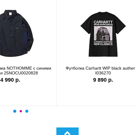
а Carhartt WIP garment dyed
Футболка Carhartt WIP stone
I036185
I036220
9 890 р.
7 990 р.