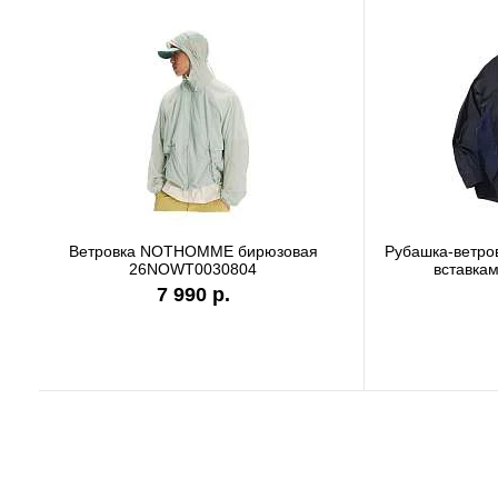
Футболка Carhartt WIP white I036244
Футболк
7 990 р.